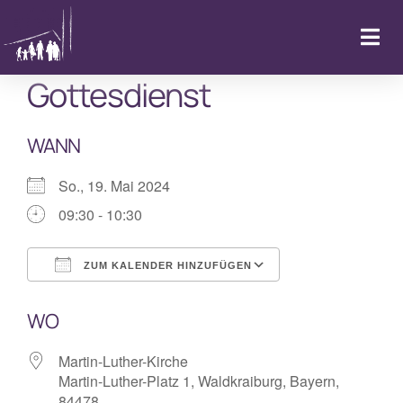
Zum
Inhalt
Togg
springen
Navi
Gottesdienst
Startseite
WANN
Kalender & Aktuelles
So., 19. Mai 2024
LebenFeiern
09:30 - 10:30
GemeindeLeben
ZUM KALENDER HINZUFÜGEN
ICS herunterladen
Google Kalende
WO
LebenBegleiten
Martin-Luther-Kirche
Kitas
Martin-Luther-Platz 1, Waldkraiburg, Bayern,
84478