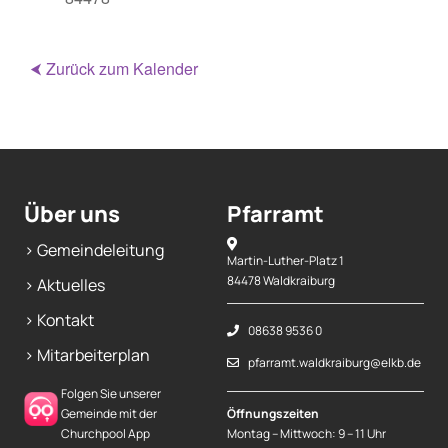
Mitarbeiterplan
⮜ Zurück zum Kalender
Kontakt
Alphakurs
Über uns
Pfarramt
> Gemeindeleitung
Martin-Luther-Platz 1
84478 Waldkraiburg
> Aktuelles
> Kontakt
08638 9536 0
> Mitarbeiterplan
pfarramt.waldkraiburg@elkb.de
Folgen Sie unserer
Gemeinde mit der
Öffnungszeiten
Churchpool App
Montag – Mittwoch: 9 – 11 Uhr