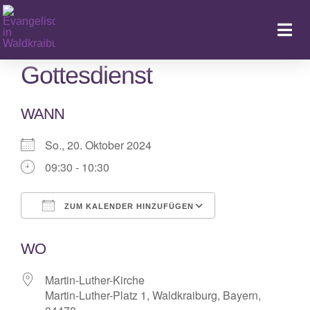
Zum
Inhalt
Togg
springen
Navi
Gottesdienst
WANN
Ka
So., 20. Oktober 2024
09:30 - 10:30
ZUM KALENDER HINZUFÜGEN
ICS herunterladen
Google Kalende
WO
Martin-Luther-Kirche
Martin-Luther-Platz 1, Waldkraiburg, Bayern,