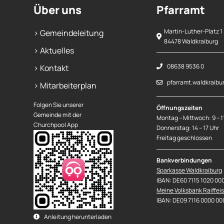
Über uns
Pfarramt
Martin-Luther-Platz 1
> Gemeindeleitung
84478 Waldkraiburg
> Aktuelles
08638 9536 0
> Kontakt
pfarramt.waldkraibu
> Mitarbeiterplan
Folgen Sie unserer
Öffnungszeiten
Gemeinde mit der
Montag – Mittwoch: 9 – 1
Churchpool App
Donnerstag: 14 – 17 Uhr
Freitag geschlossen
Bankverbindungen
Sparkasse Waldkraiburg
IBAN: DE60 7115 1020 00
Meine Volksbank Raiffei
IBAN: DE09 7116 0000 00
Anleitung herunterladen