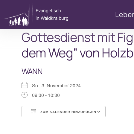
Zum
Evangelisch
Inhalt
Lebe
in Waldkraiburg
springen
Gottesdienst mit Fi
dem Weg” von Holzb
WANN
So., 3. November 2024
09:30 - 10:30
ZUM KALENDER HINZUFÜGEN
ICS herunterladen
Google Ka