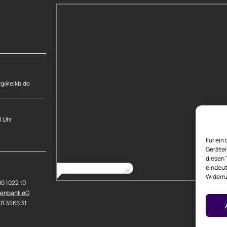
rg@elkb.de
1 Uhr
Für ein
Gerätei
diesen 
eindeut
Widerru
00 1022 10
senbank eG
01 3566 31