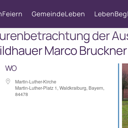
nFeiern
GemeindeLeben
LebenBegl
gurenbetrachtung der Aus
ildhauer Marco Bruckner
WO
Martin-Luther-Kirche
Martin-Luther-Platz 1, Waldkraiburg, Bayern,
84478
lender
iCalendar