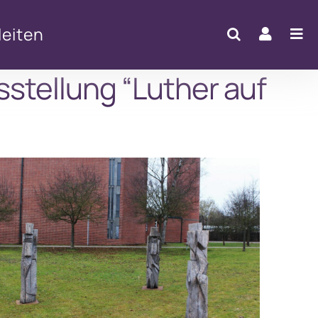
eiten
stellung “Luther auf
Office 365
Outlook Live