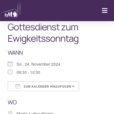
Zum
Inhalt
Togg
springen
Navi
Gottesdienst zum
Startseite
Ewigkeitssonntag
Kalender & Aktuelles
WANN
LebenFeiern
So., 24. November 2024
09:30 - 10:30
GemeindeLeben
ZUM KALENDER HINZUFÜGEN
LebenBegleiten
ICS herunterladen
Google Kalende
WO
Kitas
Martin-Luther-Kirche