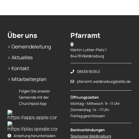
Über uns
Pfarramt
> Gemeindeleitung
Martin-Luther-Platz 1
84478 Waldkraiburg
> Aktuelles
> Kontakt
08638 9536 0
> Mitarbeiterplan
pfarramt.waldkraiburg@elkb.de
Folgen Sie unserer
Gemeinde mit der
Öffnungszeiten
Churchpool App
Montag – Mittwoch: 9 – 11 Uhr
Donnerstag: 14 – 17 Uhr
Freitag geschlossen
Bankverbindungen
Anleitung herunterladen
Sparkasse Waldkraiburg