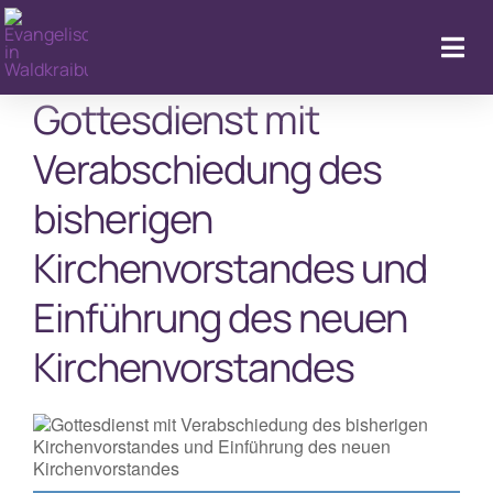
Zum
Inhalt
Togg
springen
Navi
Gottesdienst mit
Verabschiedung des
Kal
bisherigen
Kirchenvorstandes und
Einführung des neuen
Kirchenvorstandes