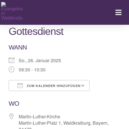
Zum
Inhalt
Togg
springen
Navi
Gottesdienst
WANN
Ka
So., 26. Januar 2025
09:30 - 10:30
ZUM KALENDER HINZUFÜGEN
ICS herunterladen
Google Kalende
WO
Martin-Luther-Kirche
Martin-Luther-Platz 1, Waldkraiburg, Bayern,