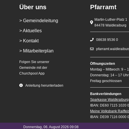
Über uns
Pfarramt
Martin-Luther-Platz 1
> Gemeindeleitung
84478 Waldkraiburg
> Aktuelles
08638 9536 0
> Kontakt
pfarramt.waldkraibu
> Mitarbeiterplan
Folgen Sie unserer
Öffnungszeiten
Gemeinde mit der
Montag – Mittwoch: 9 – 
Churchpool App
Donnerstag: 14 – 17 Uhr
Freitag geschlossen
Anleitung herunterladen
Bankverbindungen
Sparkasse Waldkraiburg
IBAN: DE60 7115 1020 
Meine Volksbank Raiffe
IBAN: DE09 7116 0000 
Donnerstag, 06. August 2026 09:08