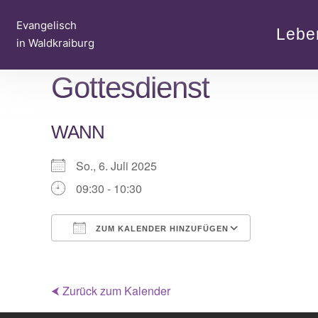
Zum
Evangelisch
Inhalt
Lebe
in Waldkraiburg
springen
Gottesdienst
WANN
So., 6. Juli 2025
09:30 - 10:30
ZUM KALENDER HINZUFÜGEN
ICS herunterladen
Google Ka
⮜ Zurück zum Kalender