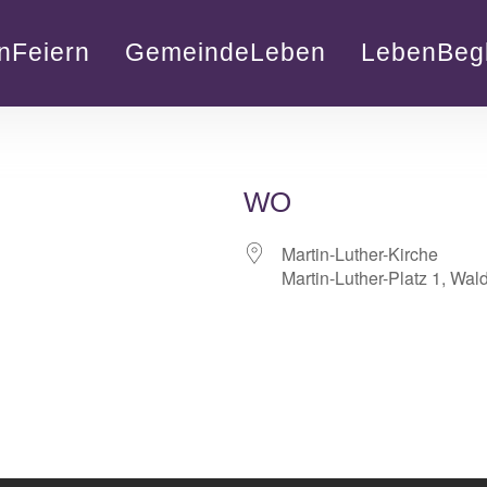
nFeiern
GemeindeLeben
LebenBegl
WO
Martin-Luther-Kirche
Martin-Luther-Platz 1, Wal
lender
iCalendar