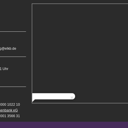
rg@elkb.de
11 Uhr
0000 1022 10
isenbank eG
0001 3566 31