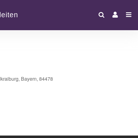
eiten
dkraiburg, Bayern, 84478
Office 365
Outlook Live