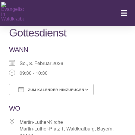
Zum
Inhalt
Togg
springen
Navi
Gottesdienst
WANN
Ka
So., 8. Februar 2026
09:30 - 10:30
ZUM KALENDER HINZUFÜGEN
ICS herunterladen
Google Kalende
WO
Martin-Luther-Kirche
Martin-Luther-Platz 1, Waldkraiburg, Bayern,