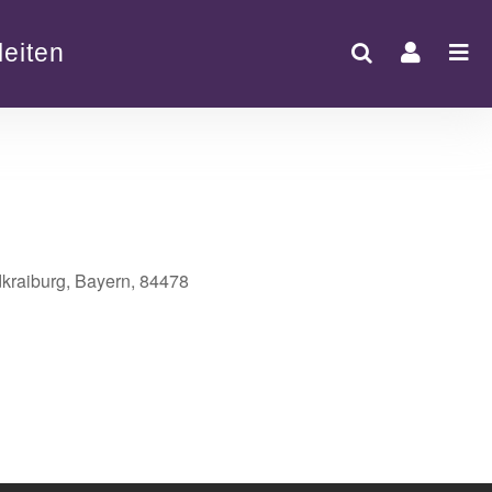
eiten
dkraiburg, Bayern, 84478
Office 365
Outlook Live