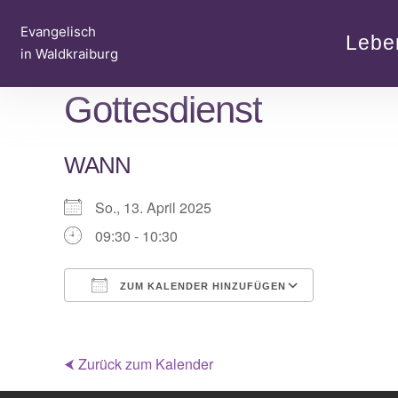
Zum
Evangelisch
Inhalt
Lebe
in Waldkraiburg
springen
Gottesdienst
WANN
So., 13. April 2025
09:30 - 10:30
ZUM KALENDER HINZUFÜGEN
ICS herunterladen
Google Ka
⮜ Zurück zum Kalender