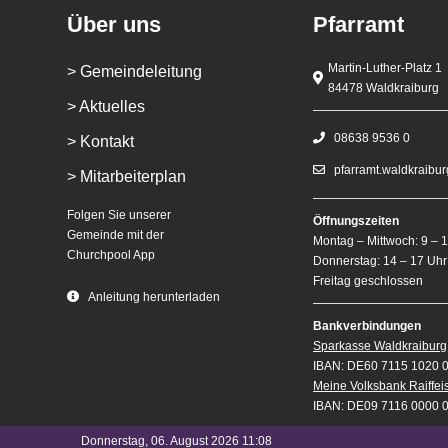
Über uns
Pfarramt
Martin-Luther-Platz 1
> Gemeindeleitung
84478 Waldkraiburg
> Aktuelles
08638 9536 0
> Kontakt
pfarramt.waldkraibu
> Mitarbeiterplan
Folgen Sie unserer
Öffnungszeiten
Gemeinde mit der
Montag – Mittwoch: 9 – 
Churchpool App
Donnerstag: 14 – 17 Uhr
Freitag geschlossen
Anleitung herunterladen
Bankverbindungen
Sparkasse Waldkraiburg
IBAN: DE60 7115 1020 
Meine Volksbank Raiffe
IBAN: DE09 7116 0000 
Donnerstag, 06. August 2026 11:08