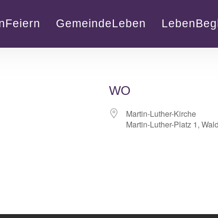
nFeiern
GemeindeLeben
LebenBegl
WO
Martin-Luther-Kirche
Martin-Luther-Platz 1, Wal
lender
iCalendar