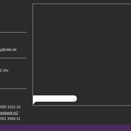
rg@elkb.de
11 Uhr
0000 1022 10
isenbank eG
0001 3566 31