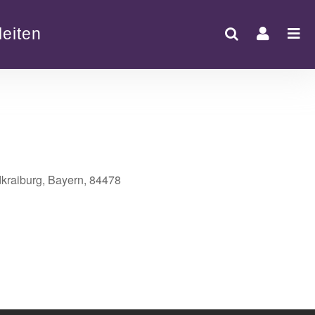
eiten
dkraiburg, Bayern, 84478
Office 365
Outlook Live