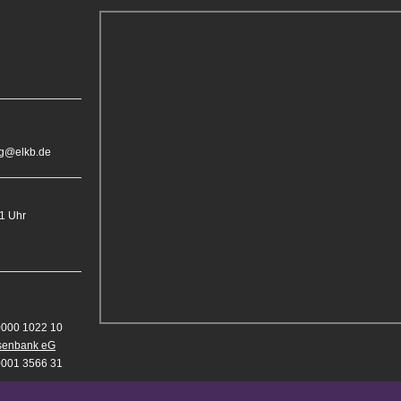
rg@elkb.de
11 Uhr
0000 1022 10
isenbank eG
0001 3566 31