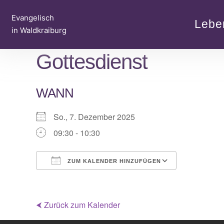
Zum
Evangelisch
Inhalt
Lebe
in Waldkraiburg
springen
Gottesdienst
WANN
So., 7. Dezember 2025
09:30 - 10:30
ZUM KALENDER HINZUFÜGEN
ICS herunterladen
Google Ka
⮜ Zurück zum Kalender