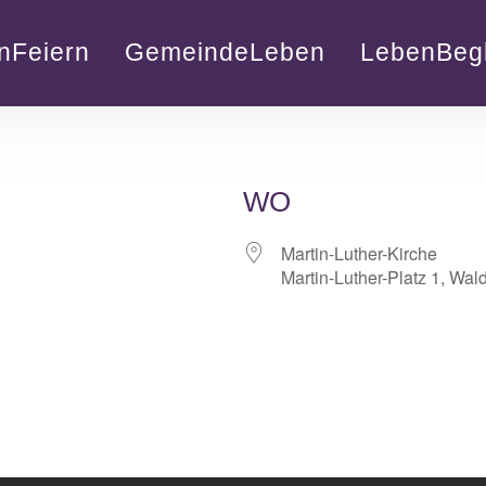
nFeiern
GemeindeLeben
LebenBegl
WO
Martin-Luther-Kirche
Martin-Luther-Platz 1, Wal
lender
iCalendar