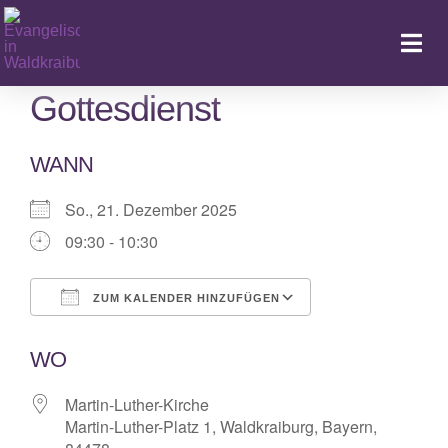
Zum
Inhalt
Togg
springen
Navi
Gottesdienst
WANN
Ka
So., 21. Dezember 2025
09:30 - 10:30
ZUM KALENDER HINZUFÜGEN
ICS herunterladen
Google Kalende
WO
Martin-Luther-Kirche
Martin-Luther-Platz 1, Waldkraiburg, Bayern,