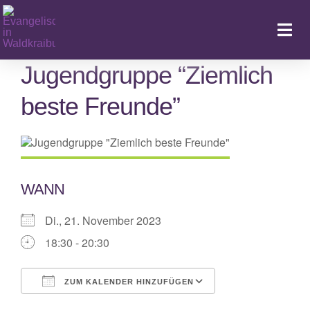
Zum
Inhalt
Togg
springen
Navi
Jugendgruppe “Ziemlich
beste Freunde”
Ka
WANN
Di., 21. November 2023
18:30 - 20:30
ZUM KALENDER HINZUFÜGEN
ICS herunterladen
Google Kalende