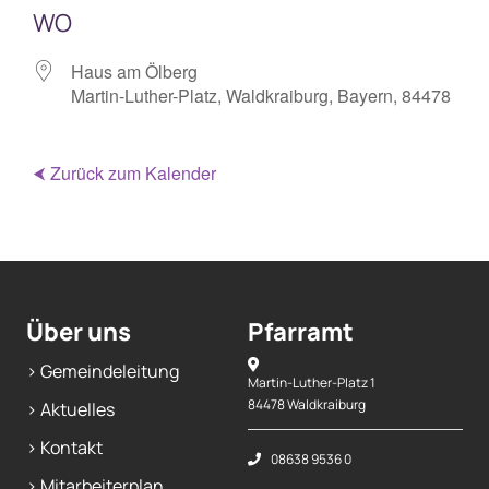
WO
Haus am Ölberg
Martin-Luther-Platz, Waldkraiburg, Bayern, 84478
⮜ Zurück zum Kalender
Über uns
Pfarramt
> Gemeindeleitung
Martin-Luther-Platz 1
84478 Waldkraiburg
> Aktuelles
> Kontakt
08638 9536 0
> Mitarbeiterplan