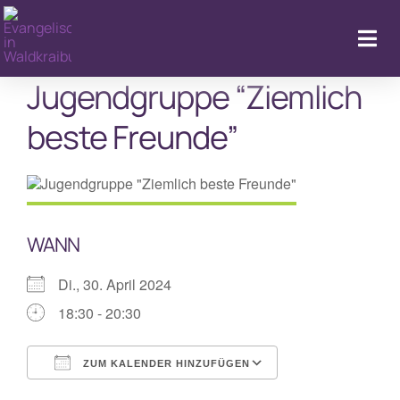
Zum
Inhalt
Togg
springen
Navi
Jugendgruppe “Ziemlich
beste Freunde”
Kal
WANN
Di., 30. April 2024
18:30 - 20:30
ZUM KALENDER HINZUFÜGEN
ICS herunterladen
Google Kalende