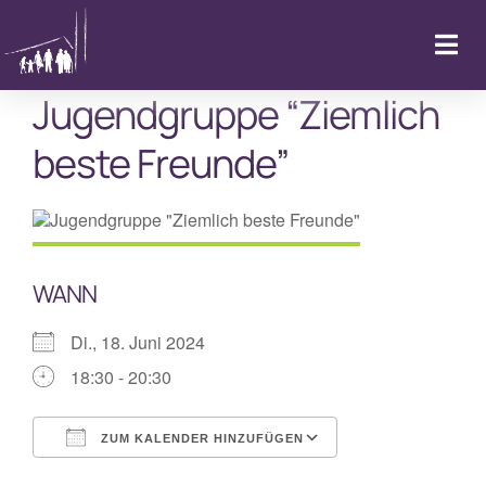
Zum
Inhalt
Togg
springen
Navi
Jugendgruppe “Ziemlich
Startseite
beste Freunde”
Kalender & Aktuelles
LebenFeiern
WANN
GemeindeLeben
Di., 18. Juni 2024
18:30 - 20:30
LebenBegleiten
ZUM KALENDER HINZUFÜGEN
Kitas
ICS herunterladen
Google Kalende