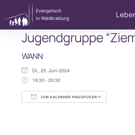
Zum
Evangelisch
Inhalt
Lebe
in Waldkraiburg
springen
Jugendgruppe “Ziem
WANN
Di., 25. Juni 2024
18:30 - 20:30
ZUM KALENDER HINZUFÜGEN
ICS herunterladen
Google Ka