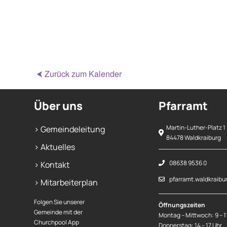
⮜ Zurück zum Kalender
Über uns
Pfarramt
Martin-Luther-Platz 1
> Gemeindeleitung
84478 Waldkraiburg
> Aktuelles
08638 9536 0
> Kontakt
pfarramt.waldkraibu
> Mitarbeiterplan
Folgen Sie unserer
Öffnungszeiten
Gemeinde mit der
Montag – Mittwoch: 9 – 1
Churchpool App
Donnerstag: 14 – 17 Uhr