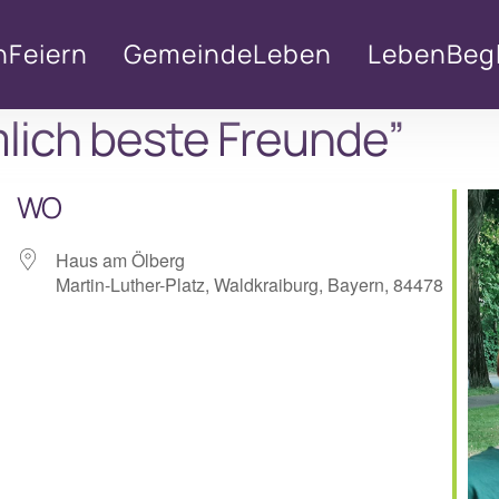
nFeiern
GemeindeLeben
LebenBegl
lich beste Freunde”
WO
Haus am Ölberg
Martin-Luther-Platz, Waldkraiburg, Bayern, 84478
lender
iCalendar