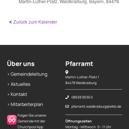
Martin-Luther-Platz, Waldkraiburg, Bayern, 84478
⮜ Zurück zum Kalender
Über uns
Pfarramt
> Gemeindeleitung
Martin-Luther-Platz 1
84478 Waldkraiburg
> Aktuelles
> Kontakt
08638 9536 0
> Mitarbeiterplan
pfarramt.waldkraiburg@elkb.de
Folgen Sie unserer
Gemeinde mit der
Öffnungszeiten
Churchpool App
Montag – Mittwoch: 9 – 11 Uhr