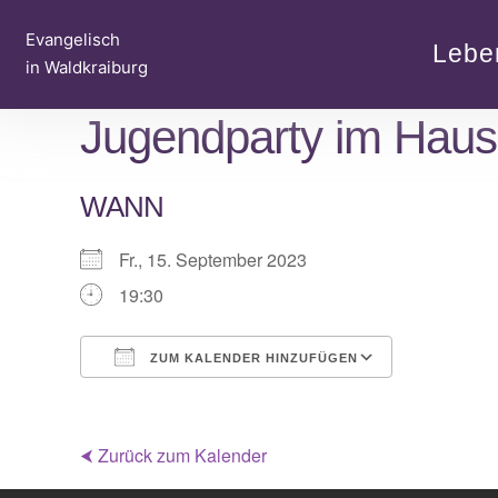
Zum
Evangelisch
Inhalt
Lebe
in Waldkraiburg
springen
Jugendparty im Haus
WANN
Fr., 15. September 2023
19:30
ZUM KALENDER HINZUFÜGEN
ICS herunterladen
Google Ka
⮜ Zurück zum Kalender