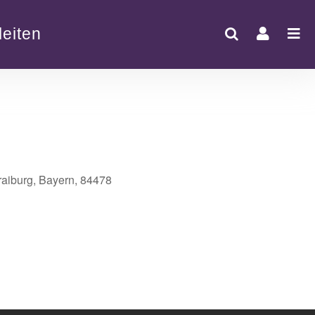
eiten
raiburg, Bayern, 84478
Office 365
Outlook Live