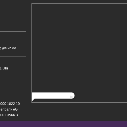
rg@elkb.de
11 Uhr
0000 1022 10
isenbank eG
0001 3566 31