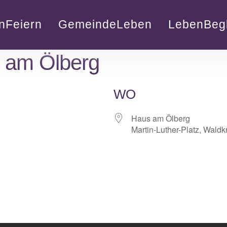
nFeiern
GemeindeLeben
LebenBegl
 am Ölberg
WO
Haus am Ölberg
Martin-Luther-Platz, Waldk
lender
iCalendar