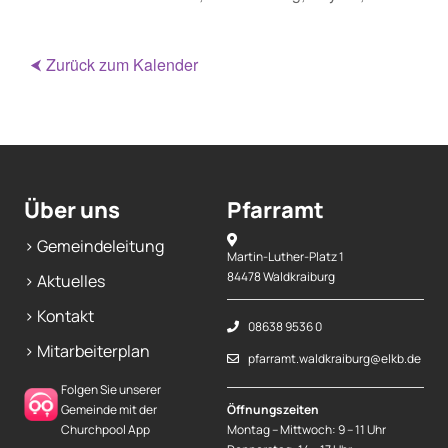
⮜ Zurück zum Kalender
Über uns
Pfarramt
> Gemeindeleitung
Martin-Luther-Platz 1
84478 Waldkraiburg
> Aktuelles
> Kontakt
08638 9536 0
> Mitarbeiterplan
pfarramt.waldkraiburg@elkb.de
Folgen Sie unserer
Gemeinde mit der
Öffnungszeiten
Churchpool App
Montag – Mittwoch: 9 – 11 Uhr