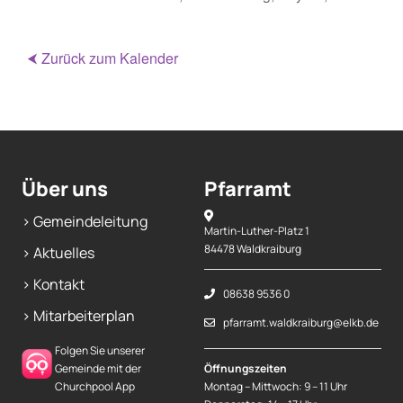
⮜ Zurück zum Kalender
Über uns
Pfarramt
> Gemeindeleitung
Martin-Luther-Platz 1
84478 Waldkraiburg
> Aktuelles
> Kontakt
08638 9536 0
> Mitarbeiterplan
pfarramt.waldkraiburg@elkb.de
Folgen Sie unserer
Gemeinde mit der
Öffnungszeiten
Churchpool App
Montag – Mittwoch: 9 – 11 Uhr