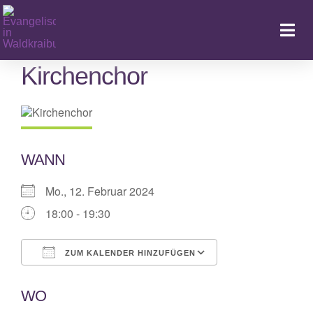
Zum
Inhalt
Togg
springen
Navi
Kirchenchor
Ka
WANN
Mo., 12. Februar 2024
18:00 - 19:30
ZUM KALENDER HINZUFÜGEN
ICS herunterladen
Google Kalende
WO