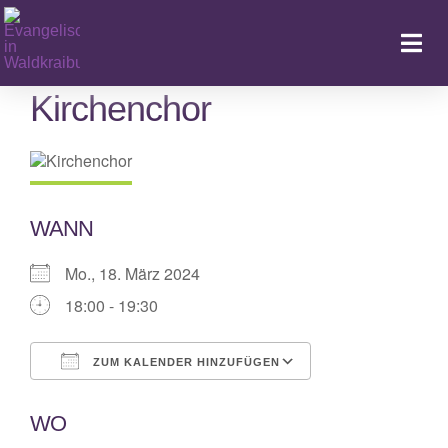
Zum
Inhalt
Togg
springen
Navi
Kirchenchor
Ka
WANN
Mo., 18. März 2024
18:00 - 19:30
ZUM KALENDER HINZUFÜGEN
ICS herunterladen
Google Kalende
WO