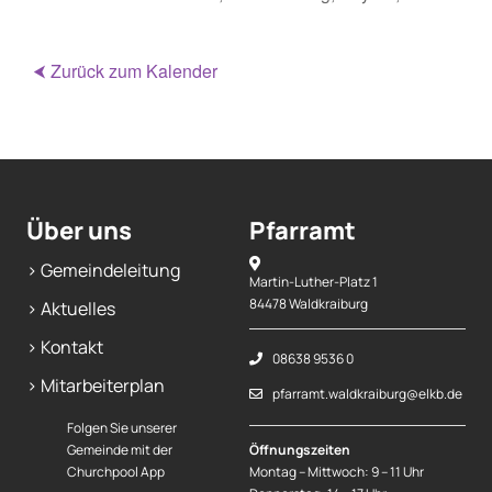
⮜ Zurück zum Kalender
Über uns
Pfarramt
> Gemeindeleitung
Martin-Luther-Platz 1
84478 Waldkraiburg
> Aktuelles
> Kontakt
08638 9536 0
> Mitarbeiterplan
pfarramt.waldkraiburg@elkb.de
Folgen Sie unserer
Gemeinde mit der
Öffnungszeiten
Churchpool App
Montag – Mittwoch: 9 – 11 Uhr