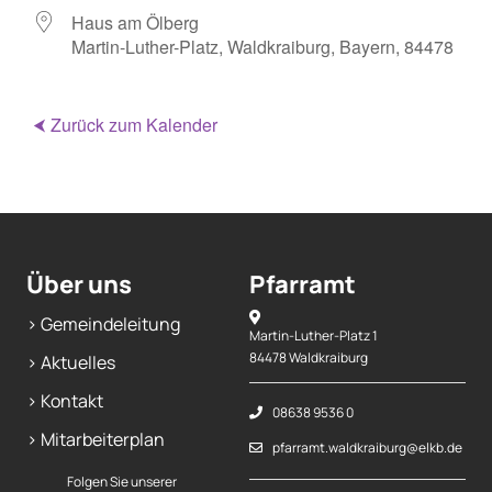
Haus am Ölberg
Martin-Luther-Platz, Waldkraiburg, Bayern, 84478
⮜ Zurück zum Kalender
Über uns
Pfarramt
> Gemeindeleitung
Martin-Luther-Platz 1
84478 Waldkraiburg
> Aktuelles
> Kontakt
08638 9536 0
> Mitarbeiterplan
pfarramt.waldkraiburg@elkb.de
Folgen Sie unserer