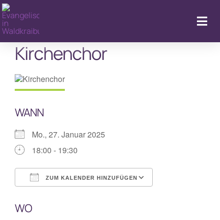
Zum
Inhalt
Togg
springen
Navi
Kirchenchor
Kal
WANN
Mo., 27. Januar 2025
18:00 - 19:30
ZUM KALENDER HINZUFÜGEN
ICS herunterladen
Google Kalende
WO