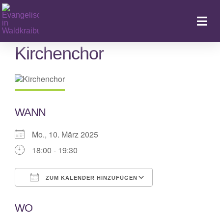
Zum
Inhalt
Togg
springen
Navi
Kirchenchor
Ka
WANN
Mo., 10. März 2025
18:00 - 19:30
ZUM KALENDER HINZUFÜGEN
ICS herunterladen
Google Kalende
WO