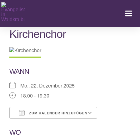
Zum
Inhalt
Togg
springen
Navi
Kirchenchor
Ka
WANN
Mo., 22. Dezember 2025
18:00 - 19:30
ZUM KALENDER HINZUFÜGEN
ICS herunterladen
Google Kalende
WO