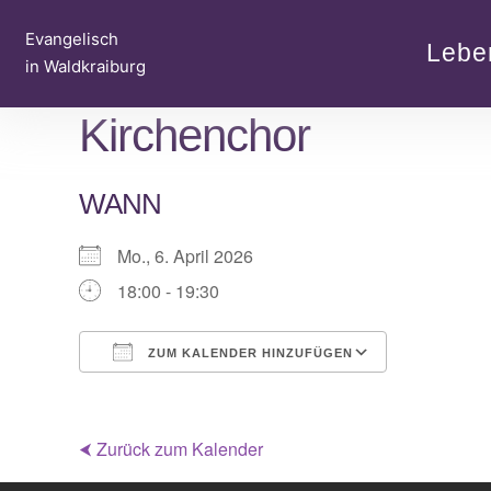
Zum
Evangelisch
Inhalt
Lebe
in Waldkraiburg
springen
Kirchenchor
WANN
Mo., 6. April 2026
18:00 - 19:30
ZUM KALENDER HINZUFÜGEN
ICS herunterladen
Google Ka
⮜ Zurück zum Kalender