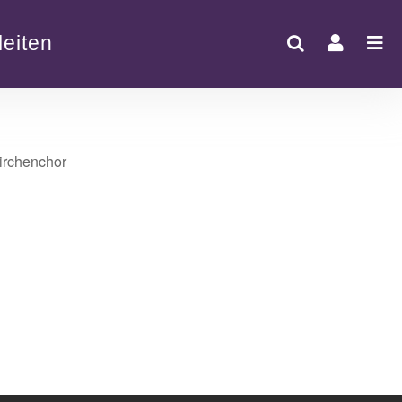
eiten
Office 365
Outlook Live