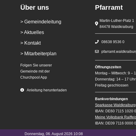
Über uns
Pfarramt
Martin-Luther-Platz 1
> Gemeindeleitung
84478 Waldkraiburg
> Aktuelles
08638 9536 0
> Kontakt
pfarramt.waldkraibu
> Mitarbeiterplan
Folgen Sie unserer
Öffnungszeiten
Gemeinde mit der
Montag – Mittwoch: 9 – 
Churchpool App
Donnerstag: 14 – 17 Uhr
Freitag geschlossen
Anleitung herunterladen
Bankverbindungen
Sparkasse Waldkraiburg
IBAN: DE60 7115 1020 
Meine Volksbank Raiffe
IBAN: DE09 7116 0000 
Donnerstag, 06. August 2026 10:08