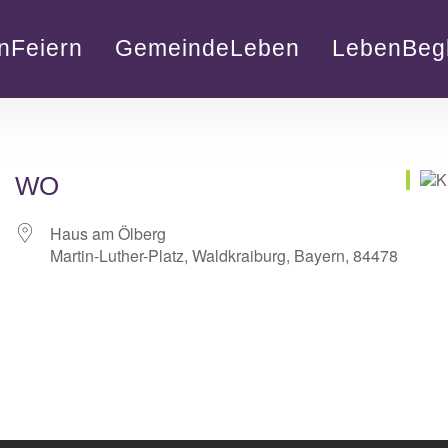
nFeiern
GemeindeLeben
LebenBegl
WO
Haus am Ölberg
Martin-Luther-Platz, Waldkraiburg, Bayern, 84478
lender
iCalendar