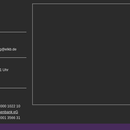
rg@elkb.de
11 Uhr
0000 1022 10
isenbank eG
0001 3566 31