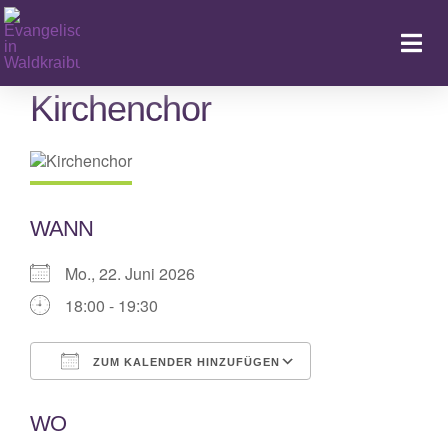
Zum
Inhalt
Togg
springen
Navi
Kirchenchor
Ka
WANN
Mo., 22. Juni 2026
18:00 - 19:30
ZUM KALENDER HINZUFÜGEN
ICS herunterladen
Google Kalende
WO