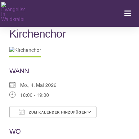
Zum
Inhalt
Togg
springen
Navi
Kirchenchor
Ka
WANN
Mo., 4. Mai 2026
18:00 - 19:30
ZUM KALENDER HINZUFÜGEN
ICS herunterladen
Google Kalende
WO