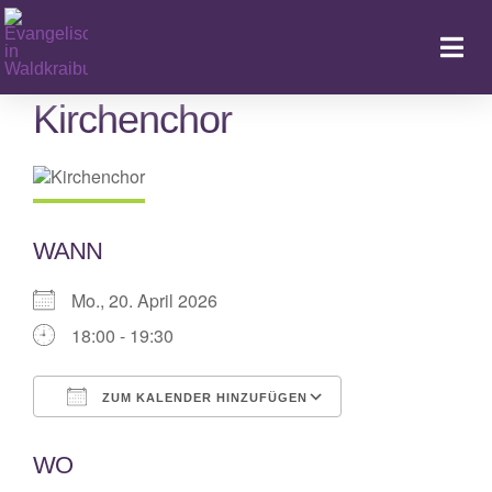
Zum
Inhalt
Togg
springen
Navi
Kirchenchor
Ka
WANN
Mo., 20. April 2026
18:00 - 19:30
ZUM KALENDER HINZUFÜGEN
ICS herunterladen
Google Kalende
WO