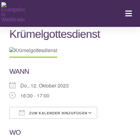
Zum
Inhalt
Togg
springen
Navi
Krümelgottesdienst
Ka
WANN
Do., 12. Oktober 2023
16:30 - 17:00
ZUM KALENDER HINZUFÜGEN
ICS herunterladen
Google Kalende
WO