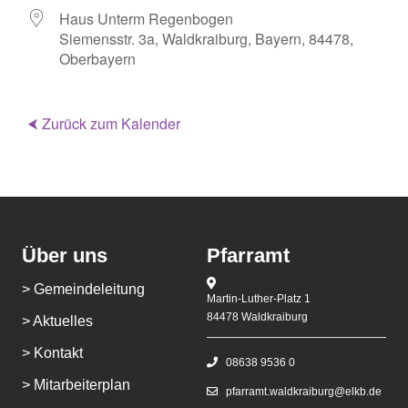
Haus Unterm Regenbogen
Siemensstr. 3a, Waldkraiburg, Bayern, 84478,
Oberbayern
⮜ Zurück zum Kalender
Über uns
Pfarramt
> Gemeindeleitung
Martin-Luther-Platz 1
84478 Waldkraiburg
> Aktuelles
> Kontakt
08638 9536 0
> Mitarbeiterplan
pfarramt.waldkraiburg@elkb.de