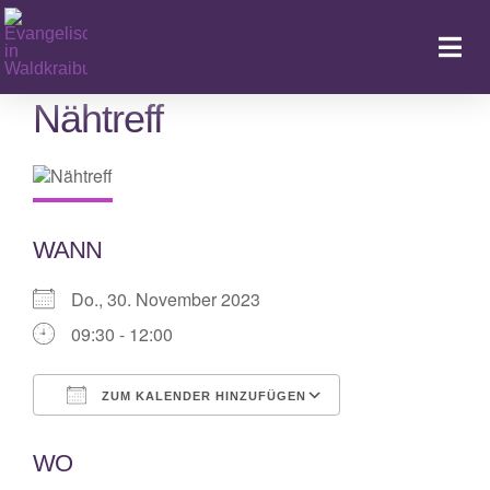
Zum
Inhalt
Togg
springen
Navi
Nähtreff
Ka
WANN
Do., 30. November 2023
09:30 - 12:00
ZUM KALENDER HINZUFÜGEN
ICS herunterladen
Google Kalende
WO