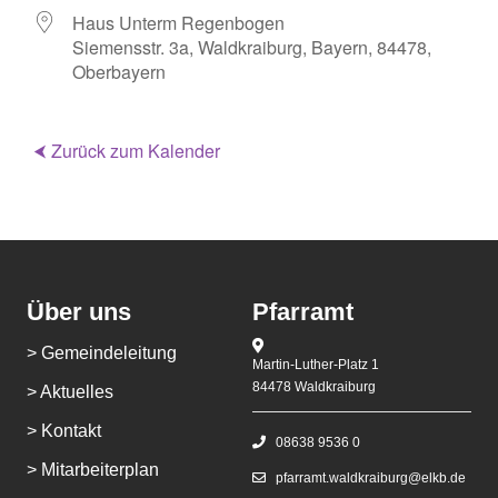
Haus Unterm Regenbogen
Siemensstr. 3a, Waldkraiburg, Bayern, 84478,
Oberbayern
⮜ Zurück zum Kalender
Über uns
Pfarramt
> Gemeindeleitung
Martin-Luther-Platz 1
84478 Waldkraiburg
> Aktuelles
> Kontakt
08638 9536 0
> Mitarbeiterplan
pfarramt.waldkraiburg@elkb.de