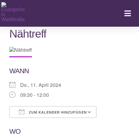
Zum
Inhalt
Togg
springen
Navi
Nähtreff
Ka
WANN
Do., 11. April 2024
09:30 - 12:00
ZUM KALENDER HINZUFÜGEN
ICS herunterladen
Google Kalende
WO