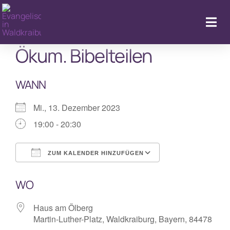
Zum
Inhalt
Togg
springen
Navi
Ökum. Bibelteilen
WANN
Kal
Mi., 13. Dezember 2023
19:00 - 20:30
ZUM KALENDER HINZUFÜGEN
ICS herunterladen
Google Kalende
WO
Haus am Ölberg
Martin-Luther-Platz, Waldkraiburg, Bayern, 84478