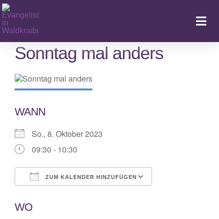
Zum
Inhalt
Togg
springen
Navi
Sonntag mal anders
Ka
WANN
So., 8. Oktober 2023
09:30 - 10:30
ZUM KALENDER HINZUFÜGEN
ICS herunterladen
Google Kalende
WO