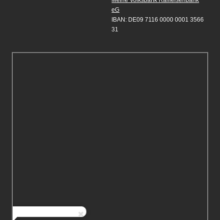
Meine Volksbank Raiffeisenbank
eG
IBAN: DE09 7116 0000 0001 3566
31