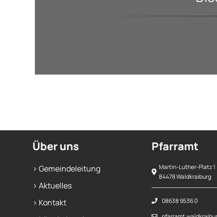
Über uns
Pfarramt
Martin-Luther-Platz 1
> Gemeindeleitung
84478 Waldkraiburg
> Aktuelles
08638 9536 0
> Kontakt
pfarramt.waldkraibu