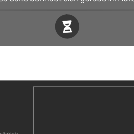
rg@elkb.de