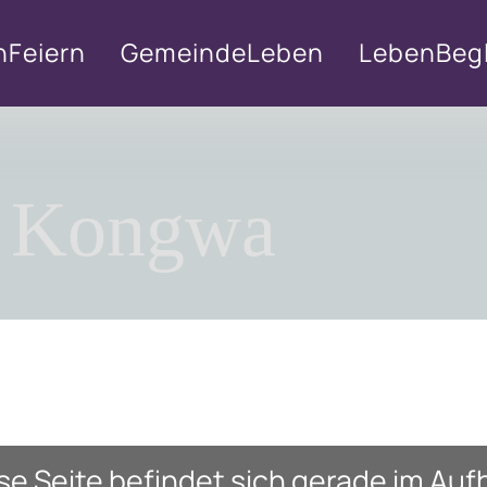
nFeiern
GemeindeLeben
LebenBegl
e Kongwa
se Seite befindet sich gerade im Auf