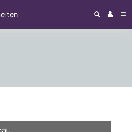
eiten
bau.