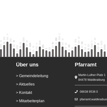
Über uns
Pfarramt
Martin-Luther-Platz 1
> Gemeindeleitung
84478 Waldkraiburg
> Aktuelles
08638 9536 0
> Kontakt
pfarramt.waldkraibu
> Mitarbeiterplan