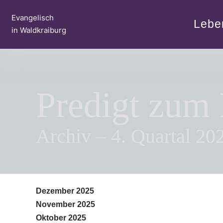
Zum
Evangelisch
Inhalt
Lebe
in Waldkraiburg
springen
Predigt zum
Archiv – 4. Quartal 20
Dezember 2025
November 2025
Oktober 2025