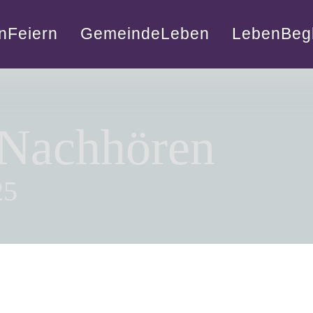
nFeiern
GemeindeLeben
LebenBegl
 Nachhören
25