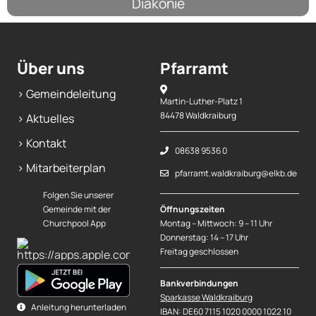
Diakonie
Über uns
Pfarramt
> Gemeindeleitung
Martin-Luther-Platz 1
84478 Waldkraiburg
> Aktuelles
> Kontakt
08638 9536 0
> Mitarbeiterplan
pfarramt.waldkraiburg@elkb.de
Folgen Sie unserer
Gemeinde mit der
Öffnungszeiten
Churchpool App
Montag – Mittwoch: 9 – 11 Uhr
Donnerstag: 14 – 17 Uhr
Freitag geschlossen
Bankverbindungen
Sparkasse Waldkraiburg
Anleitung herunterladen
IBAN: DE60 7115 1020 0000 1022 10