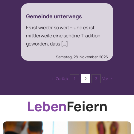
Gemeinde unterwegs
Es ist wieder so weit – und es ist
mittlerweile eine schöne Tradition
geworden, dass […]
Samstag, 28. November 2026
Zurück
1
2
3
Vor
Leben
Feiern