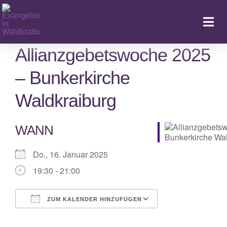
Zum
Inhalt
Togg
springen
Navi
Allianzgebetswoche 2025
– Bunkerkirche
Ka
Waldkraiburg
WANN
Do., 16. Januar 2025
19:30 - 21:00
ZUM KALENDER HINZUFÜGEN
ICS herunterladen
Google Kalender
iCalendar
Office 365
Outlook Live