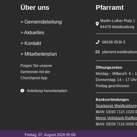
Über uns
Pfarramt
Martin-Luther-Platz 1
> Gemeindeleitung
84478 Waldkraiburg
> Aktuelles
08638 9536 0
> Kontakt
pfarramt.waldkraibu
> Mitarbeiterplan
Folgen Sie unserer
Öffnungszeiten
Gemeinde mit der
Montag – Mittwoch: 9 – 
Churchpool App
Donnerstag: 14 – 17 Uhr
Freitag geschlossen
Anleitung herunterladen
Bankverbindungen
Sparkasse Waldkraiburg
IBAN: DE60 7115 1020 
Meine Volksbank Raiffe
IBAN: DE09 7116 0000 
Freitag, 07. August 2026 05:08