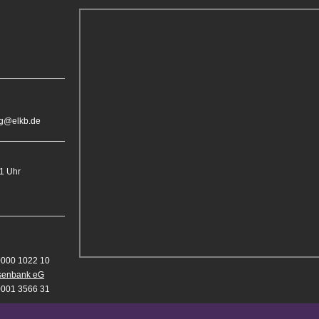
rg@elkb.de
11 Uhr
0000 1022 10
isenbank eG
0001 3566 31