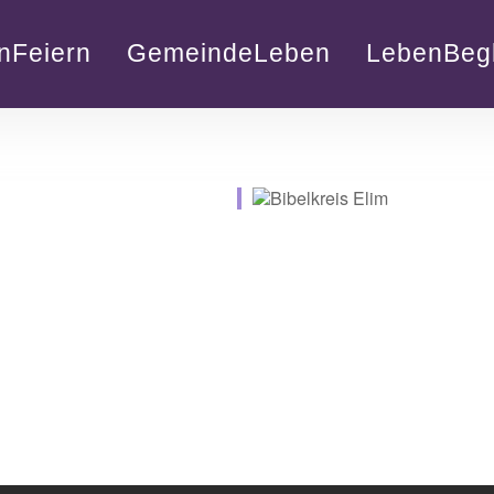
nFeiern
GemeindeLeben
LebenBegl
lender
iCalendar