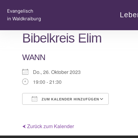
Zum
Evangelisch
Inhalt
Lebe
in Waldkraiburg
springen
Bibelkreis Elim
WANN
Do., 26. Oktober 2023
19:00 - 21:30
ZUM KALENDER HINZUFÜGEN
ICS herunterladen
Google Ka
⮜ Zurück zum Kalender