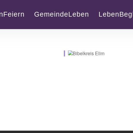
nFeiern
GemeindeLeben
LebenBegl
lender
iCalendar