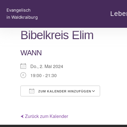
Zum
Evangelisch
Inhalt
Lebe
in Waldkraiburg
springen
Bibelkreis Elim
WANN
Do., 2. Mai 2024
19:00 - 21:30
ZUM KALENDER HINZUFÜGEN
ICS herunterladen
Google Ka
⮜ Zurück zum Kalender