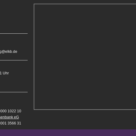
rg@elkb.de
11 Uhr
0000 1022 10
isenbank eG
0001 3566 31