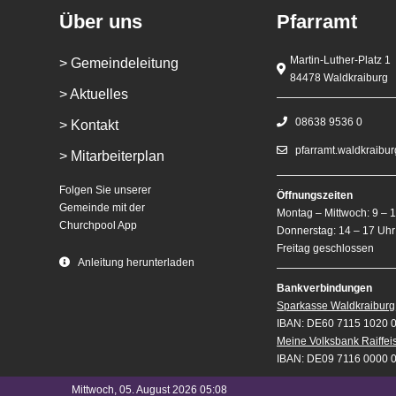
Über uns
Pfarramt
Martin-Luther-Platz 1
> Gemeindeleitung
84478 Waldkraiburg
> Aktuelles
08638 9536 0
> Kontakt
pfarramt.waldkraibu
> Mitarbeiterplan
Folgen Sie unserer
Öffnungszeiten
Gemeinde mit der
Montag – Mittwoch: 9 – 
Churchpool App
Donnerstag: 14 – 17 Uhr
Freitag geschlossen
Anleitung herunterladen
Bankverbindungen
Sparkasse Waldkraiburg
IBAN: DE60 7115 1020 
Meine Volksbank Raiffe
IBAN: DE09 7116 0000 
Mittwoch, 05. August 2026 05:08