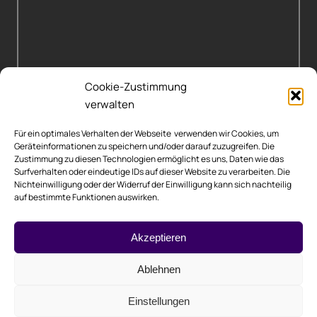
Cookie-Zustimmung
verwalten
Für ein optimales Verhalten der Webseite verwenden wir Cookies, um
Geräteinformationen zu speichern und/oder darauf zuzugreifen. Die
Zustimmung zu diesen Technologien ermöglicht es uns, Daten wie das
Surfverhalten oder eindeutige IDs auf dieser Website zu verarbeiten. Die
Nichteinwilligung oder der Widerruf der Einwilligung kann sich nachteilig
auf bestimmte Funktionen auswirken.
Rechtliche Hinweise
Akzeptieren
Impressum
Ablehnen
Datenschutzerklärung
Einstellungen
Cookie-Richtlinie (EU)