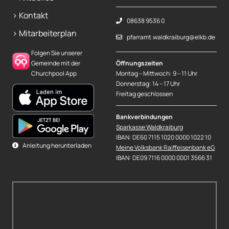
> Kontakt
08638 9536 0
> Mitarbeiterplan
pfarramt.waldkraiburg@elkb.de
Folgen Sie unserer
Gemeinde mit der
Öffnungszeiten
Churchpool App
Montag – Mittwoch: 9 – 11 Uhr
Donnerstag: 14 – 17 Uhr
Freitag geschlossen
Bankverbindungen
Sparkasse Waldkraiburg
IBAN: DE60 7115 1020 0000 1022 10
Anleitung herunterladen
Meine Volksbank Raiffeisenbank eG
IBAN: DE09 7116 0000 0001 3566 31