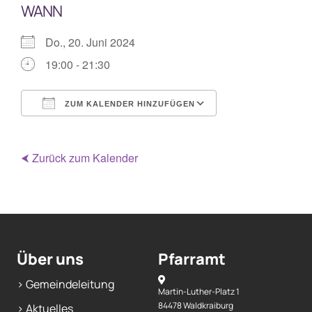
WANN
Mitarbeiterplan
Do., 20. Juni 2024
19:00 - 21:30
Kontakt
ZUM KALENDER HINZUFÜGEN
Alphakurs
ICS herunterladen
Google Kalende
⮜ Zurück zum Kalender
Über uns
Pfarramt
> Gemeindeleitung
Martin-Luther-Platz 1
84478 Waldkraiburg
> Aktuelles