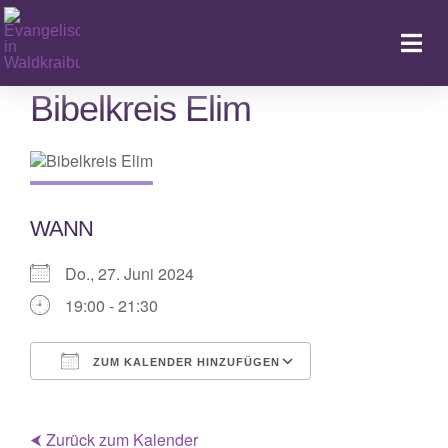
Zum
Inhalt
Togg
springen
Navi
Bibelkreis Elim
Startseite
Kalender & Aktuelles
WANN
LebenFeiern
Do., 27. Juni 2024
GemeindeLeben
19:00 - 21:30
LebenBegleiten
ZUM KALENDER HINZUFÜGEN
ICS herunterladen
Google Kalende
Kitas
⮜ Zurück zum Kalender