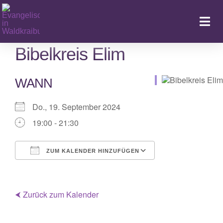
Zum
Inhalt
Togg
springen
Navi
Bibelkreis Elim
WANN
Ka
Do., 19. September 2024
19:00 - 21:30
ZUM KALENDER HINZUFÜGEN
ICS herunterladen
Google Kalender
iCalendar
Office 365
Outlook Live
⮜ Zurück zum Kalender