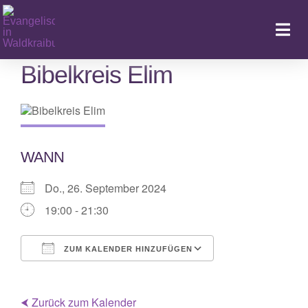
Zum
Inhalt
Togg
springen
Navi
Bibelkreis Elim
Ka
WANN
Do., 26. September 2024
19:00 - 21:30
ZUM KALENDER HINZUFÜGEN
ICS herunterladen
Google Kalende
⮜ Zurück zum Kalender