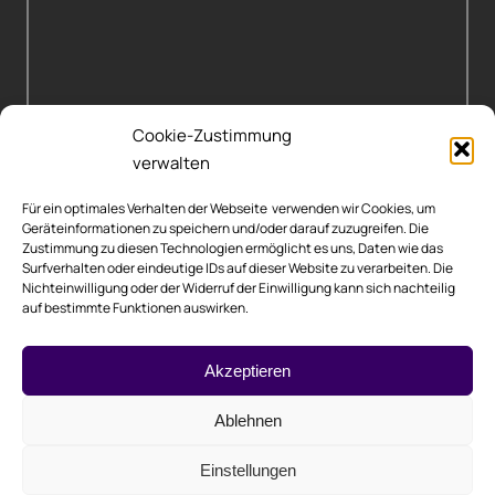
Cookie-Zustimmung
verwalten
Für ein optimales Verhalten der Webseite verwenden wir Cookies, um
Geräteinformationen zu speichern und/oder darauf zuzugreifen. Die
Zustimmung zu diesen Technologien ermöglicht es uns, Daten wie das
Surfverhalten oder eindeutige IDs auf dieser Website zu verarbeiten. Die
Nichteinwilligung oder der Widerruf der Einwilligung kann sich nachteilig
auf bestimmte Funktionen auswirken.
Rechtliche Hinweise
Akzeptieren
Impressum
Ablehnen
Datenschutzerklärung
Einstellungen
Cookie-Richtlinie (EU)