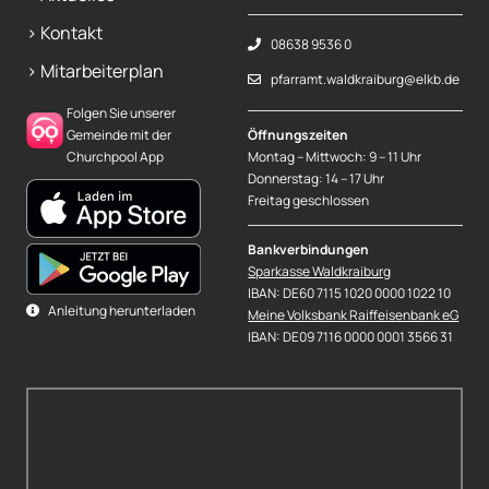
> Kontakt
08638 9536 0
> Mitarbeiterplan
pfarramt.waldkraiburg@elkb.de
Folgen Sie unserer
Gemeinde mit der
Öffnungszeiten
Churchpool App
Montag – Mittwoch: 9 – 11 Uhr
Donnerstag: 14 – 17 Uhr
Freitag geschlossen
Bankverbindungen
Sparkasse Waldkraiburg
IBAN: DE60 7115 1020 0000 1022 10
Anleitung herunterladen
Meine Volksbank Raiffeisenbank eG
IBAN: DE09 7116 0000 0001 3566 31