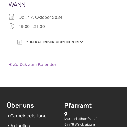
WANN
Mitarbeiterplan
Do., 17. Oktober 2024
19:00 - 21:30
Kontakt
ZUM KALENDER HINZUFÜGEN
Alphakurs
ICS herunterladen
Google Kalende
⮜ Zurück zum Kalender
Über uns
Pfarramt
> Gemeindeleitung
Martin-Luther-Platz 1
84478 Waldkraiburg
> Aktuelles