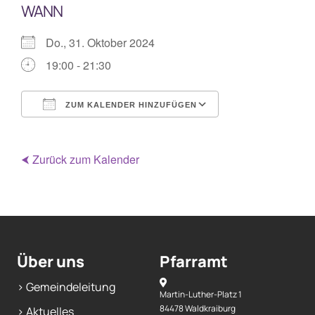
WANN
Mitarbeiterplan
Do., 31. Oktober 2024
19:00 - 21:30
Kontakt
ZUM KALENDER HINZUFÜGEN
Alphakurs
ICS herunterladen
Google Kalende
⮜ Zurück zum Kalender
Über uns
Pfarramt
> Gemeindeleitung
Martin-Luther-Platz 1
84478 Waldkraiburg
> Aktuelles