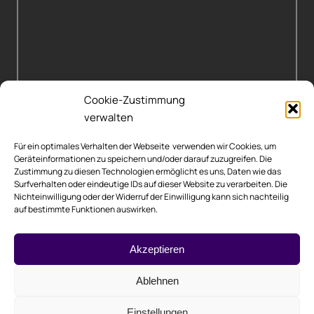
Cookie-Zustimmung
verwalten
Für ein optimales Verhalten der Webseite verwenden wir Cookies, um
Geräteinformationen zu speichern und/oder darauf zuzugreifen. Die
Zustimmung zu diesen Technologien ermöglicht es uns, Daten wie das
Surfverhalten oder eindeutige IDs auf dieser Website zu verarbeiten. Die
Nichteinwilligung oder der Widerruf der Einwilligung kann sich nachteilig
auf bestimmte Funktionen auswirken.
Rechtliche Hinweise
Akzeptieren
Impressum
Datenschutzerklärung
Ablehnen
Cookie-Richtlinie (EU)
Einstellungen