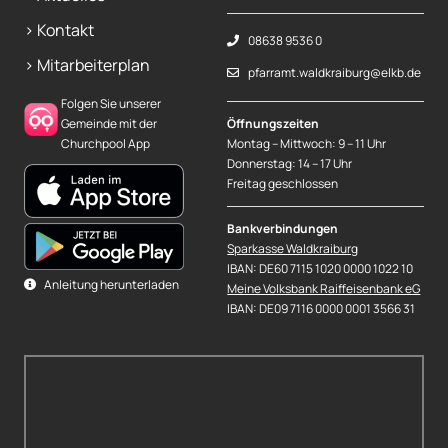
> Kontakt
08638 9536 0
> Mitarbeiterplan
pfarramt.waldkraiburg@elkb.de
Folgen Sie unserer
Gemeinde mit der
Öffnungszeiten
Churchpool App
Montag – Mittwoch: 9 – 11 Uhr
Donnerstag: 14 – 17 Uhr
Freitag geschlossen
Bankverbindungen
Sparkasse Waldkraiburg
IBAN: DE60 7115 1020 0000 1022 10
Anleitung herunterladen
Meine Volksbank Raiffeisenbank eG
IBAN: DE09 7116 0000 0001 3566 31