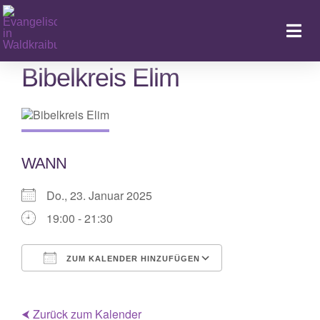
Zum
Inhalt
Togg
springen
Navi
Bibelkreis Elim
Ka
WANN
Do., 23. Januar 2025
19:00 - 21:30
ZUM KALENDER HINZUFÜGEN
ICS herunterladen
Google Kalende
⮜ Zurück zum Kalender