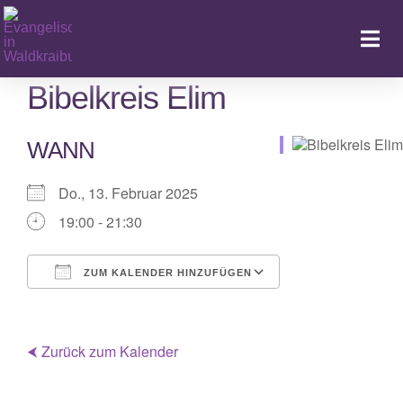
Zum
Inhalt
Togg
springen
Navi
Bibelkreis Elim
WANN
Ka
Do., 13. Februar 2025
19:00 - 21:30
ZUM KALENDER HINZUFÜGEN
ICS herunterladen
Google Kalender
iCalendar
Office 365
Outlook Live
⮜ Zurück zum Kalender