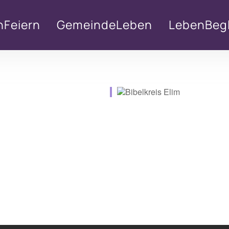
nFeiern
GemeindeLeben
LebenBegl
lender
iCalendar