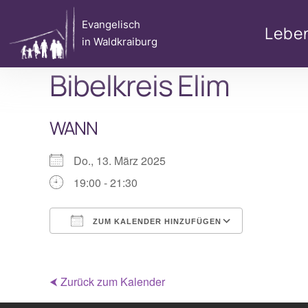
Zum
Evangelisch
Inhalt
Lebe
in Waldkraiburg
springen
Bibelkreis Elim
WANN
Do., 13. März 2025
19:00 - 21:30
ZUM KALENDER HINZUFÜGEN
ICS herunterladen
Google Ka
⮜ Zurück zum Kalender