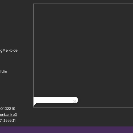
rg@elkb.de
1 Uhr
00 1022 10
senbank eG
01 3566 31