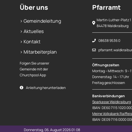
Über uns
Pfarramt
Martin-Luther-Platz 1
> Gemeindeleitung
84478 Waldkraiburg
> Aktuelles
08638 9536 0
> Kontakt
pfarramt.waldkraibu
> Mitarbeiterplan
Folgen Sie unserer
Öffnungszeiten
Gemeinde mit der
Montag – Mittwoch: 9 – 1
Churchpool App
Donnerstag: 14 – 17 Uhr
Freitag geschlossen
Anleitung herunterladen
Bankverbindungen
Sparkasse Waldkraiburg
IBAN: DE60 7115 1020 00
Meine Volksbank Raiffei
IBAN: DE09 7116 0000 00
Donnerstag, 06. August 2026 01:08