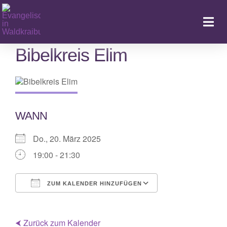
Zum
Inhalt
Togg
springen
Navi
Bibelkreis Elim
Ka
WANN
Do., 20. März 2025
19:00 - 21:30
ZUM KALENDER HINZUFÜGEN
ICS herunterladen
Google Kalende
⮜ Zurück zum Kalender